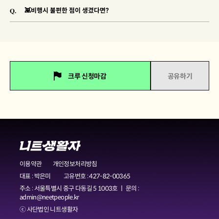
Q.
👾비행시 불편한 점이 생겼다면?
크루 신청마감
공유하기
이용약관
개인정보처리방침
대표 : 박은미
고유번호 : 427-82-00365
주소 : 서울특별시 중구 다동길 5 1003호 ㅣ 문의 :
admin@neetpeople.kr
ⓒ 사단법인 니트생활자