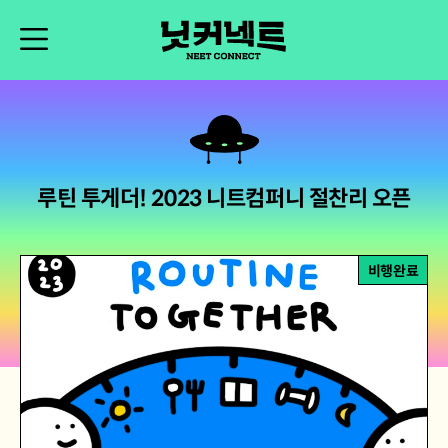
루틴 투게더! 2023 니트컴퍼니 절찬리 오픈
비행완료