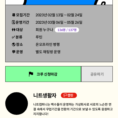
📆 모집기간
2023년 02월 13일
~
02월 24일
🗓 운영기간
2023년 03월 06일
~
05월 26일
👫 대상
회원 누구나
136명 / 137명
✅ 분류
루틴
🌎 장소
온오프라인 병행
💬 운영
별도 채팅방 운영
크루 신청마감
공유하기
니트생활자
🏳 캡틴
니트컴퍼니는 백수들이 운영하는 가상회사로 서로의 느슨한 연
결 속에서 무업기간을 전환의 기간으로 보낼 수 있도록 응원하고
지지합니다!