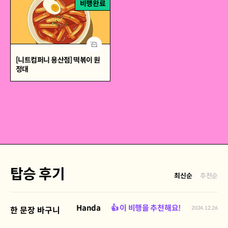
비행완료
[니트컴퍼니 용산점] 떡볶이 원
정대
탑승 후기
최신순
추천순
Handa
👍 이 비행을 추천해요!
2024.12.26
한 문장 바구니