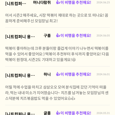
머니다람쥐
👍 이 비행을 추천해요!
2024.06.25
[니트컴퍼니 용산점] 떡볶이 원정대
어서 시즌2 해주세요,, 시장 떡볶이 제대로 하는 곳으로 또 떠나요! 꼼
꼼하게 준비해주신 모임장님 최고!
구름
👍 이 비행을 추천해요!
2024.06.05
[니트컴퍼니 용산점] 떡볶이 원정대
떡볶이 좋아하는데 크루 분들이랑 즐겁게 이야기 나누면서 떡볶이를
먹을 수 있어서 좋았어요:) 떡볶이 추천부터 후식까지 좋았어요! 다음
떡볶이 원정대, 시즌2도 기대하고 있을게요!😆
하니
👍 이 비행을 추천해요!
2024.06.01
[니트컴퍼니 용산점] 떡볶이 원정대
어릴 적에 수업을 마치고 삼삼오오 모여 분식집에 갔던 기억이 떠올
라, 먹는 내내 미소가 지어졌습니다~ 치즈를 남겨놓는 모임장님의 센
스덕분에 치즈볶음밥도 먹을 수 있었어요👍👍
글품
👍 이 비행을 추천해요!
2024.05.31
[니트컴퍼니 용산점] 떡볶이 원정대