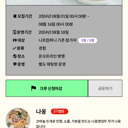
📆 모집기간
2024년 08월 01일 00시 00분
~
08월 16일 00시 00분
🗓 운영기간
2024년 08월 18일
👫 대상
니트컴퍼니 기존 참가자
5명 / 5명
✅ 분류
경험
🌎 장소
온오프라인 병행
💬 운영
별도 채팅방 운영
크루 신청마감
공유하기
나옹
🏳 캡틴
코바늘 뜨개로 인형, 소품, 가방을 만드는 나옹앤잉무 작가 나옹
입니다