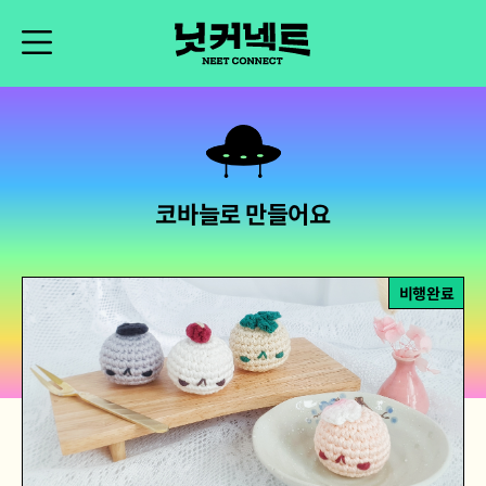
코바늘로 만들어요
비행완료