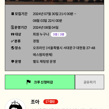
📆 모집기간
2024년 07월 30일 21시 00분
~
08월 03일 22시 00분
🗓 운영기간
2024년 08월 04일
👫 대상
회원 누구나
5명 / 3명
✅ 분류
경험
🌎 장소
오프라인 (서울특별시 서대문구 대현동 37-48
에스엠피렌체)
💬 운영
별도 채팅방 운영
크루 신청마감
공유하기
조아
🏳 캡틴