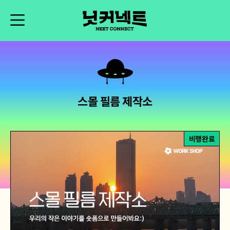
스몰 필름 제작소
비행완료