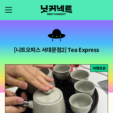
[니트오피스 서대문점2] Tea Express
비행완료