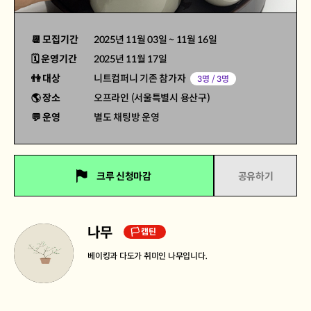
📆 모집기간
2025년 11월 03일
~
11월 16일
🗓 운영기간
2025년 11월 17일
👫 대상
니트컴퍼니 기존 참가자
3명 / 3명
🌎 장소
오프라인 (서울특별시 용산구)
💬 운영
별도 채팅방 운영
크루 신청마감
공유하기
나무
🏳 캡틴
베이킹과 다도가 취미인 나무입니다.