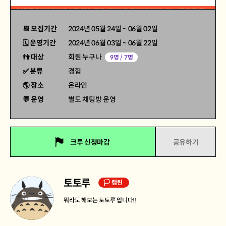
📆 모집기간
2024년 05월 24일
~
06월 02일
🗓 운영기간
2024년 06월 03일
~
06월 22일
👫 대상
회원 누구나
9명 / 7명
✅ 분류
경험
🌎 장소
온라인
💬 운영
별도 채팅방 운영
크루 신청마감
공유하기
토토루
🏳 캡틴
뭐라도 해보는 토토루 입니다!!