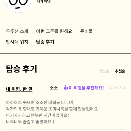
내가 해냄!
우주선 소개
이런 크루를 원해요
준비물
발사대 위치
탑승 후기
탑승 후기
최신순
추천순
소소
👍 이 비행을 추천해요!
2025.07.04
내 취향, 한 권
하하호호 웃으며 소소한 대화도 나누며
각자의 취향대로 귀여운 초미니북을 함께 만들었어요~
아기자기하고 행복한 시간이었어요!
너무너무 즐겁고 좋았어요:)