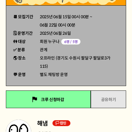
📆 모집기간
2025년 06월 15일 00시 00분
~
06월 22일 00시 00분
🗓 운영기간
2025년 06월 26일
👫 대상
회원 누구나
6명 / 5명
✅ 분류
관계
🌎 장소
오프라인 (경기도 수원시 팔달구 팔달로3가
115)
💬 운영
별도 채팅방 운영
크루 신청마감
공유하기
해냄
🏳 캡틴