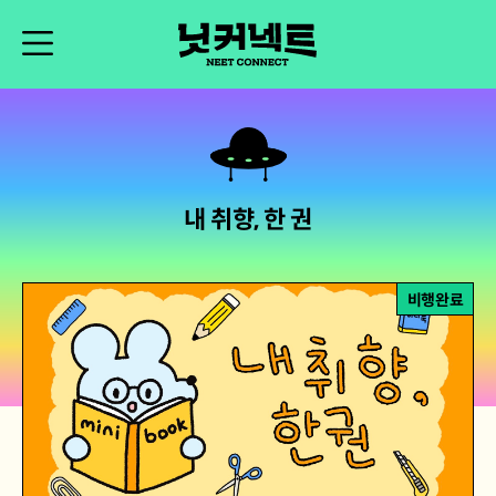
내 취향, 한 권
비행완료