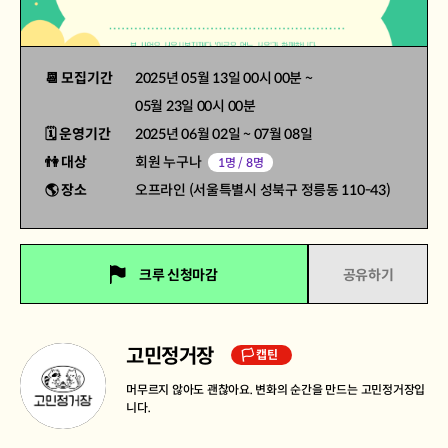
📆 모집기간
2025년 05월 13일 00시 00분
~
05월 23일 00시 00분
🗓 운영기간
2025년 06월 02일
~
07월 08일
👫 대상
회원 누구나
1명 / 8명
🌎 장소
오프라인 (서울특별시 성북구 정릉동 110-43)
크루 신청마감
공유하기
고민정거장
🏳 캡틴
머무르지 않아도 괜찮아요. 변화의 순간을 만드는 고민정거장입
니다.