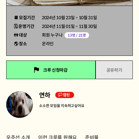
📆 모집기간
2024년 10월 23일
~
10월 31일
🗓 운영기간
2024년 11월 01일
~
11월 30일
👫 대상
회원 누구나
13명 / 21명
🌎 장소
온라인
크루 신청마감
공유하기
연하
🏳 캡틴
소소한 모임을 지속하고싶어요
우주선 소개
이런 크루를 원해요
준비물