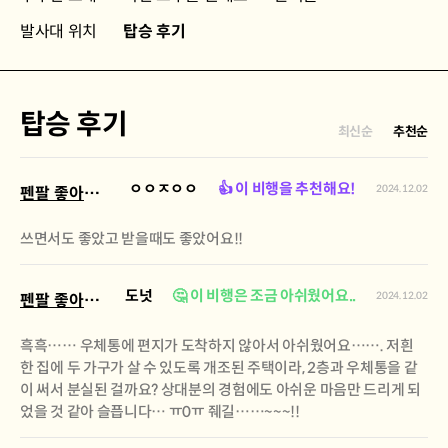
발사대 위치
탑승 후기
탑승 후기
최신순
추천순
ㅇㅇㅈㅇㅇ
👍 이 비행을 추천해요!
2024.12.02
펜팔 좋아하시나요 물음표 2기
쓰면서도 좋았고 받을때도 좋았어요!!
도넛
🤔 이 비행은 조금 아쉬웠어요..
2024.12.02
펜팔 좋아하시나요 물음표 2기
흑흑…… 우체통에 편지가 도착하지 않아서 아쉬웠어요……. 저흰
한 집에 두 가구가 살 수 있도록 개조된 주택이라, 2층과 우체통을 같
이 써서 분실된 걸까요? 상대분의 경험에도 아쉬운 마음만 드리게 되
었을 것 같아 슬픕니다… ㅠ0ㅠ 줴길……~~~!!