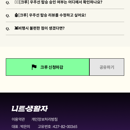
Q.
🐱‍🚀[크루] 우주선 탑승 승인 여부는 어디에서 확인하나요?
Q.
🤖[크루] 우주선 탑승 리뷰를 수정하고 싶어요!
Q.
👾비행시 불편한 점이 생겼다면?
크루 신청마감
공유하기
이용약관
개인정보처리방침
대표 : 박은미
고유번호 : 427-82-00365