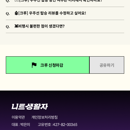
Q.
🐱‍🚀[크루] 우주선 탑승 승인 여부는 어디에서 확인하나요?
Q.
🤖[크루] 우주선 탑승 리뷰를 수정하고 싶어요!
Q.
👾비행시 불편한 점이 생겼다면?
크루 신청마감
공유하기
이용약관
개인정보처리방침
대표 : 박은미
고유번호 : 427-82-00365