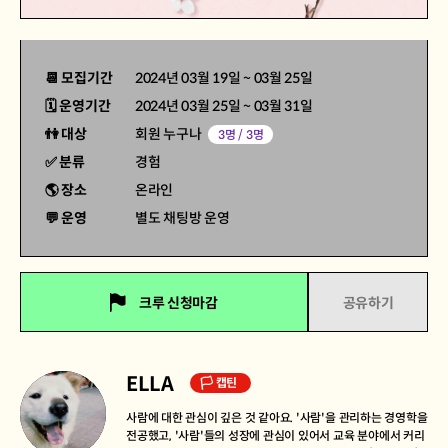
📆 모집기간
2024년 03월 19일
~
03월 25일
🗓 운영기간
2024년 03월 25일
~
03월 31일
👫 대상
회원 누구나
3명 / 3명
✅ 분류
경험
🌎 장소
온라인
💬 운영
별도 채팅방 운영
크루 신청마감
공유하기
ELLA
🏳 캡틴
사람에 대한 관심이 깊은 것 같아요. '사람'을 관리하는 경영학을
전공했고, '사람'들의 성장에 관심이 있어서 교육 분야에서 커리