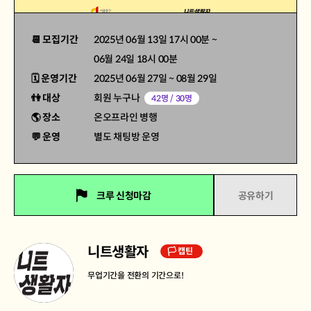
📆 모집기간
2025년 06월 13일 17시 00분
~
06월 24일 18시 00분
🗓 운영기간
2025년 06월 27일
~
08월 29일
👫 대상
회원 누구나
42명 / 30명
🌎 장소
온오프라인 병행
💬 운영
별도 채팅방 운영
크루 신청마감
공유하기
니트생활자
🏳 캡틴
무업기간을 전환의 기간으로!