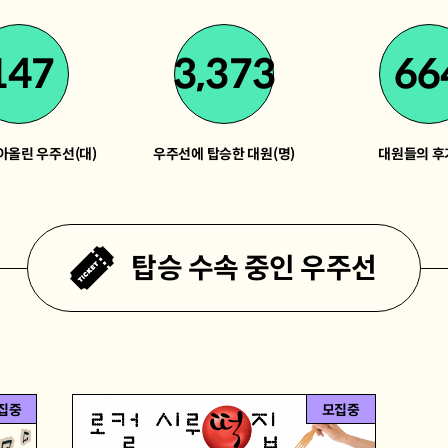
147
3,373
66
아올린 우주선(대)
우주선에 탑승한 대원(명)
대원들의 후
탑승 수속 중인 우주선
집중
모집중