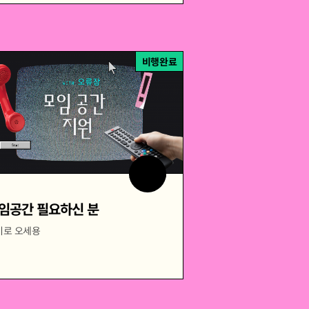
비행완료
임공간 필요하신 분
기로 오세용