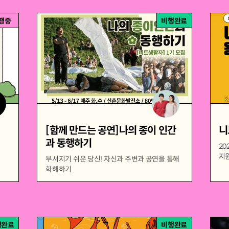
행중
비행완료
[함께 만드는 공연]나의 종이 인간
니
과 동행하기
20
지
부서지기 쉬운 당신! 자신과 주변과 공연을 통해
화해하기
행완료
비행완료