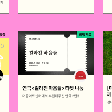
게!
행중
비행완료
연극 <갈라진 마음들> 티켓 나눔
[
께
더줌아트센터에서 후원해주신 연극 2탄!!
걷다