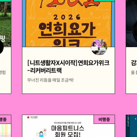
[니트생활자X시이작]연희요가위크
감
-리커버리트랙
경험
올
무너진 리듬을 매일 조금씩!
행중
비행중