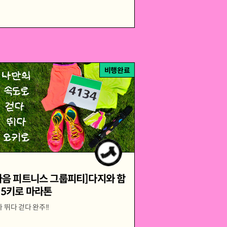
비행완료
마음 피트니스 그룹피티]다지와 함
 5키로 마라톤
 뛰다 걷다 완주!!