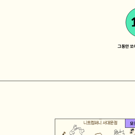
그동안 쏘
모