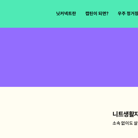
닛커넥트란
캡틴이 되면?
우주 정거
니트생활
소속 없이도 살