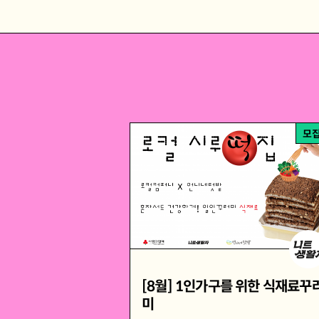
모
[8월] 1인가구를 위한 식재료꾸
미