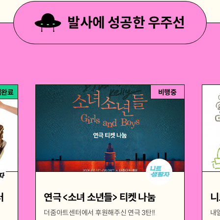
발사에 성공한 우주선
집완료
비행중
러
연극 <소녀 소년들> 티켓 나눔
니
더줌아트센터에서 후원해주신 연극 3탄!!
내