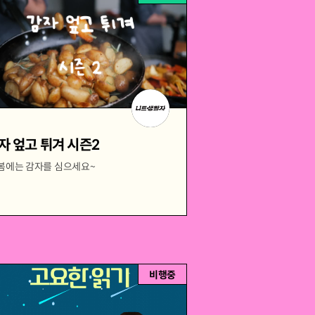
자 엎고 튀겨 시즌2
 봄에는 감자를 심으세요~
비행중