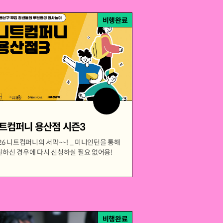
비행완료
트컴퍼니 용산점 시즌3
26 니트컴퍼니의 서막~~! _ 미니인턴을 통해
원하신 경우에 다시 신청하실 필요 없어용!
비행완료