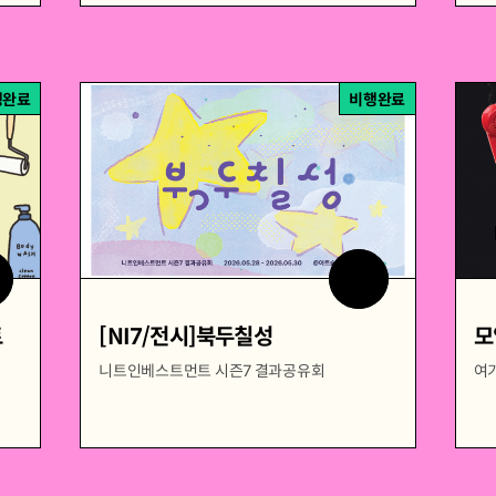
행완료
비행완료
트
[NI7/전시]북두칠성
모
니트인베스트먼트 시즌7 결과공유회
여