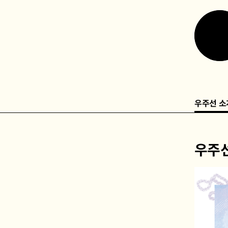
우주선 소
우주