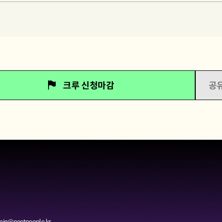
크루 신청마감
공
in@neetpeople.kr