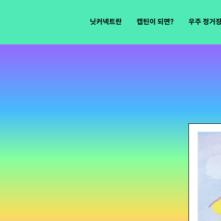
닛커넥트란
캡틴이 되면?
우주 정거