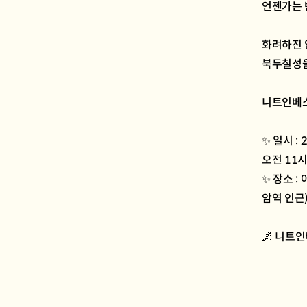
언젠가는 
화려하진 
북두칠성을
니트인베스
✨ 일시 : 
오전 11시
✨ 장소 
암역 인근
🌌 니트