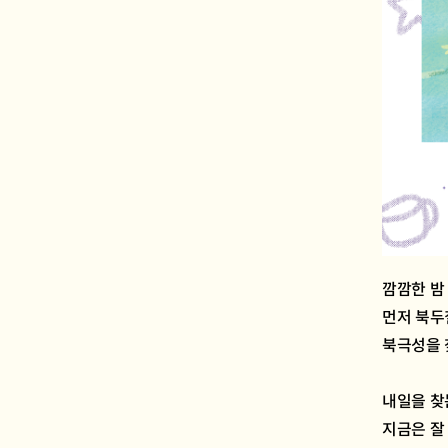
깜깜한 밤
먼저 북두
북극성을 
내일을 찾
지금은 잘