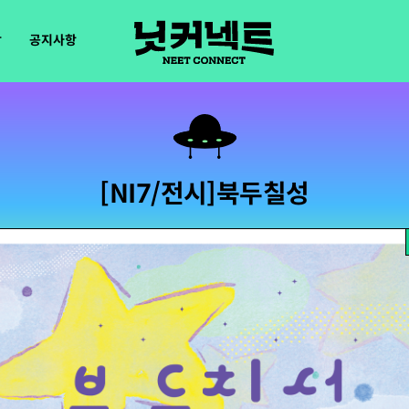
장
공지사항
[NI7/전시]북두칠성