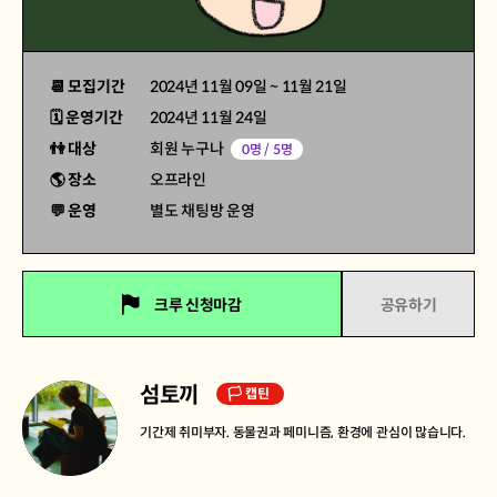
📆 모집기간
2024년 11월 09일
~
11월 21일
🗓 운영기간
2024년 11월 24일
👫 대상
회원 누구나
0명 / 5명
🌎 장소
오프라인
💬 운영
별도 채팅방 운영
크루 신청마감
공유하기
섬토끼
🏳 캡틴
기간제 취미부자. 동물권과 페미니즘, 환경에 관심이 많습니다.