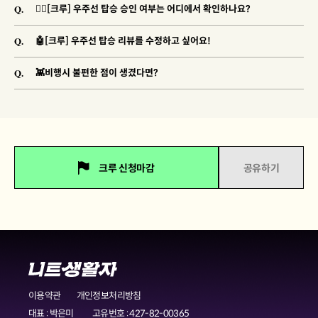
Q.
🐱‍🚀[크루] 우주선 탑승 승인 여부는 어디에서 확인하나요?
Q.
🤖[크루] 우주선 탑승 리뷰를 수정하고 싶어요!
Q.
👾비행시 불편한 점이 생겼다면?
크루 신청마감
공유하기
이용약관
개인정보처리방침
대표 : 박은미
고유번호 : 427-82-00365